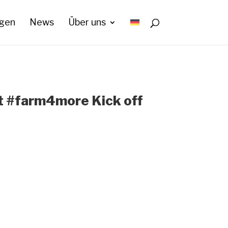
ngen
News
Über uns
t #farm4more Kick off