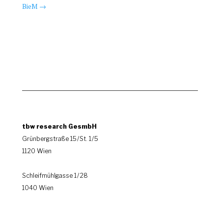
BieM
→
tbw research GesmbH
Grünbergstraße 15 / St. 1 / 5
1120 Wien
|
Schleifmühlgasse 1 / 28
1040 Wien
.
.