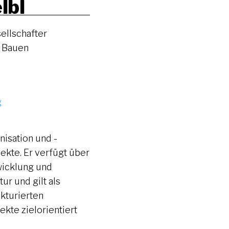
lbl
ellschafter
d Bauen
g
nisation und -
ekte. Er verfügt über
wicklung und
r und gilt als
kturierten
kte zielorientiert