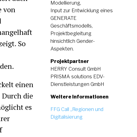
Modellierung,
e von
Input zur Entwicklung eines
GENERATE
d
Geschäftsmodells,
mangelhaft
Projektbegleitung
hinsichtlich Gender-
eigt. So
Aspekten.
Projektpartner
rden.
HERRY Consult GmbH
PRISMA solutions EDV-
kelt einen
Dienstleistungen GmbH
 Durch die
Weitere Informationen
öglicht es
FFG Call „Regionen und
arer
Digitalisierung
f