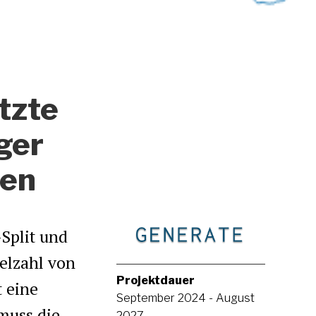
tzte
ger
ten
Split und
ielzahl von
Projektdauer
t eine
September 2024 - August
muss die
2027