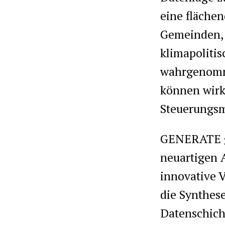
eine fläche
Gemeinden, 
klimapoliti
wahrgenomme
können wirk
Steuerungsm
GENERATE gr
neuartigen 
innovative 
die Synthese
Datenschich