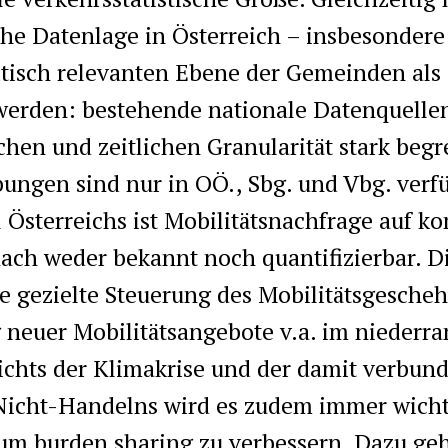
he Datenlage in Österreich – insbesondere
itisch relevanten Ebene der Gemeinden als
werden: bestehende nationale Datenquellen
chen und zeitlichen Granularität stark begr
ungen sind nur in OÖ., Sbg. und Vbg. verfü
l Österreichs ist Mobilitätsnachfrage auf 
ch weder bekannt noch quantifizierbar. D
e gezielte Steuerung des Mobilitätsgescheh
 neuer Mobilitätsangebote v.a. im niederr
ichts der Klimakrise und der damit verbun
Nicht-Handelns wird es zudem immer wicht
um burden sharing zu verbessern. Dazu ge