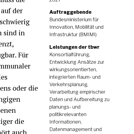
 auf der
Auftraggebende
Bundesministerium für
 schwierig
Innovation, Mobilität und
 sind in
Infrastruktur (BMIMI)
enzt,
Leistungen der tbwr
gbar. Für
Konsortialführung,
Entwicklung Ansätze zur
kommunaler
wirkungsorientierten,
ies
integrierten Raum- und
Verkehrsplanung,
ens oder die
Verarbeitung empirischer
angigen
Daten und Aufbereitung zu
planungs- und
denen
politikrelevanten
iger die
Informationen,
Datenmanagement und
hört auch