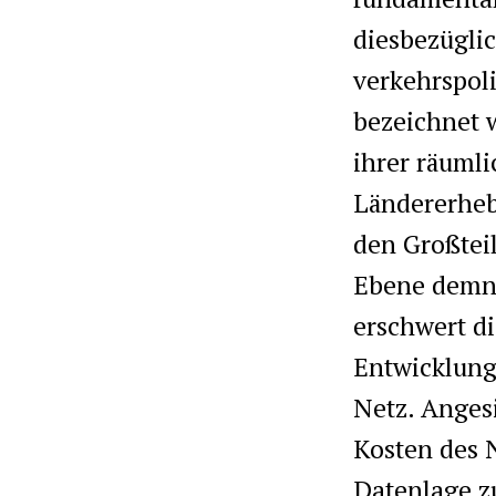
diesbezüglic
verkehrspol
bezeichnet 
ihrer räumli
Ländererheb
den Großtei
Ebene demna
erschwert di
Entwicklung
Netz. Anges
Kosten des 
Datenlage z