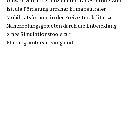
Umweltverbundes anzubieten. Das zentrale Ziel
ist, die Förderung urbaner klimaneutraler
Mobilitätsformen in der Freizeitmobilität zu
Naherholungsgebieten durch die Entwicklung
eines Simulationstools zur
Planungsunterstützung und
Planungsempfehlungen zu den wirksamsten
Maßnahmen/Hebeln zu formulieren. Dabei dient
das Simulationstool auch als
Entscheidungsgrundlage, die zeigt, welche
Maßnahmen das Freizeitmobilitätsangebot
erheblich attraktivieren und somit die
persönliche Realisierung von nachhaltiger
Freizeit- und Naherholungsmobilität bei allen
Gesellschaftsgruppen erzielt.