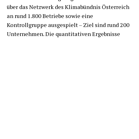
über das Netzwerk des Klimabündnis Österreich
an rund 1.800 Betriebe sowie eine
Kontrollgruppe ausgespielt – Ziel sind rund 200
Unternehmen. Die quantitativen Ergebnisse
werden statistisch modelliert und zu
Unternehmenstypologien verdichtet,
anschließend durch qualitative Interviews
vertieft und erklärt.
Der Innovationsgehalt liegt im einzigartigen
Zugang zu diesem Unternehmensnetzwerk, der
Verknüpfung der Zahlungsbereitschaft mit
realen Mobilitätsdaten statt rein deklarativer
Angaben, sowie einer eigenen Kontrollgruppe
zur Kontrolle des Nachhaltigkeits-Bias der
Klimabündnis-Betriebe. Auch Gender-Aspekte